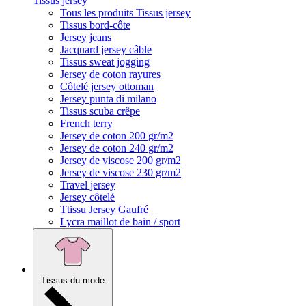
Tissus jersey
Tous les produits Tissus jersey
Tissus bord-côte
Jersey jeans
Jacquard jersey câble
Tissus sweat jogging
Jersey de coton rayures
Côtelé jersey ottoman
Jersey punta di milano
Tissus scuba crêpe
French terry
Jersey de coton 200 gr/m2
Jersey de coton 240 gr/m2
Jersey de viscose 200 gr/m2
Jersey de viscose 230 gr/m2
Travel jersey
Jersey côtelé
Ttissu Jersey Gaufré
Lycra maillot de bain / sport
Tissus du mode