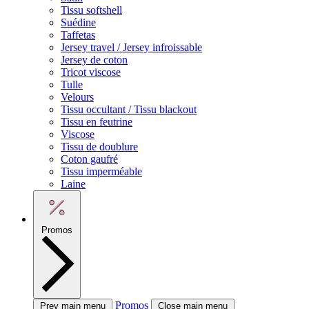
Tissu softshell
Suédine
Taffetas
Jersey travel / Jersey infroissable
Jersey de coton
Tricot viscose
Tulle
Velours
Tissu occultant / Tissu blackout
Tissu en feutrine
Viscose
Tissu de doublure
Coton gaufré
Tissu imperméable
Laine
Promos
Promos
Prev main menu
Close main menu