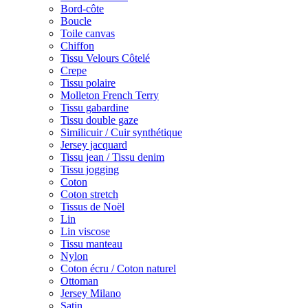
Bord-côte
Boucle
Toile canvas
Chiffon
Tissu Velours Côtelé
Crepe
Tissu polaire
Molleton French Terry
Tissu gabardine
Tissu double gaze
Similicuir / Cuir synthétique
Jersey jacquard
Tissu jean / Tissu denim
Tissu jogging
Coton
Coton stretch
Tissus de Noël
Lin
Lin viscose
Tissu manteau
Nylon
Coton écru / Coton naturel
Ottoman
Jersey Milano
Satin