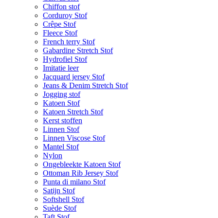
Chiffon stof
Corduroy Stof
Crêpe Stof
Fleece Stof
French terry Stof
Gabardine Stretch Stof
Hydrofiel Stof
Imitatie leer
Jacquard jersey Stof
Jeans & Denim Stretch Stof
Jogging stof
Katoen Stof
Katoen Stretch Stof
Kerst stoffen
Linnen Stof
Linnen Viscose Stof
Mantel Stof
Nylon
Ongebleekte Katoen Stof
Ottoman Rib Jersey Stof
Punta di milano Stof
Satijn Stof
Softshell Stof
Suède Stof
Taft Stof