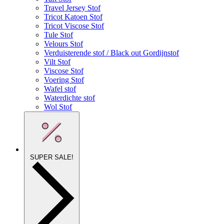
Travel Jersey Stof
Tricot Katoen Stof
Tricot Viscose Stof
Tule Stof
Velours Stof
Verduisterende stof / Black out Gordijnstof
Vilt Stof
Viscose Stof
Voering Stof
Wafel stof
Waterdichte stof
Wol Stof
SUPER SALE!