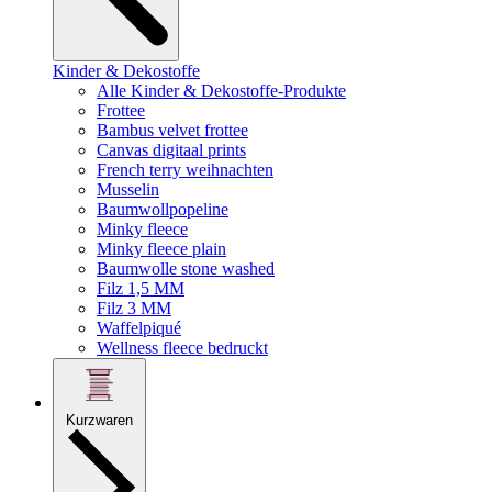
Kinder & Dekostoffe
Alle Kinder & Dekostoffe-Produkte
Frottee
Bambus velvet frottee
Canvas digitaal prints
French terry weihnachten
Musselin
Baumwollpopeline
Minky fleece
Minky fleece plain
Baumwolle stone washed
Filz 1,5 MM
Filz 3 MM
Waffelpiqué
Wellness fleece bedruckt
Kurzwaren