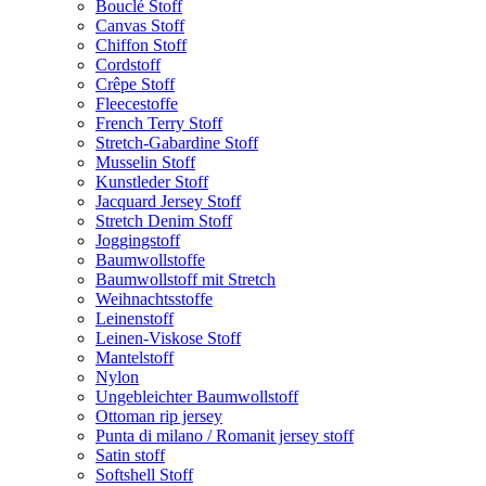
Bouclé Stoff
Canvas Stoff
Chiffon Stoff
Cordstoff
Crêpe Stoff
Fleecestoffe
French Terry Stoff
Stretch-Gabardine Stoff
Musselin Stoff
Kunstleder Stoff
Jacquard Jersey Stoff
Stretch Denim Stoff
Joggingstoff
Baumwollstoffe
Baumwollstoff mit Stretch
Weihnachtsstoffe
Leinenstoff
Leinen-Viskose Stoff
Mantelstoff
Nylon
Ungebleichter Baumwollstoff
Ottoman rip jersey
Punta di milano / Romanit jersey stoff
Satin stoff
Softshell Stoff