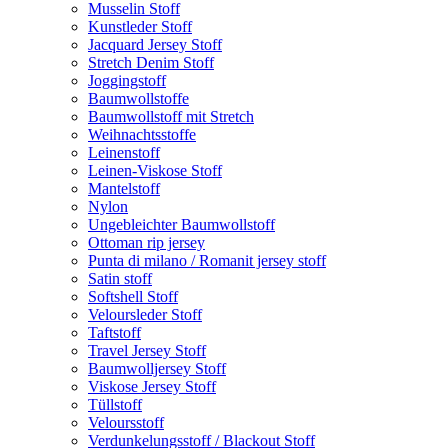
Musselin Stoff
Kunstleder Stoff
Jacquard Jersey Stoff
Stretch Denim Stoff
Joggingstoff
Baumwollstoffe
Baumwollstoff mit Stretch
Weihnachtsstoffe
Leinenstoff
Leinen-Viskose Stoff
Mantelstoff
Nylon
Ungebleichter Baumwollstoff
Ottoman rip jersey
Punta di milano / Romanit jersey stoff
Satin stoff
Softshell Stoff
Veloursleder Stoff
Taftstoff
Travel Jersey Stoff
Baumwolljersey Stoff
Viskose Jersey Stoff
Tüllstoff
Veloursstoff
Verdunkelungsstoff / Blackout Stoff