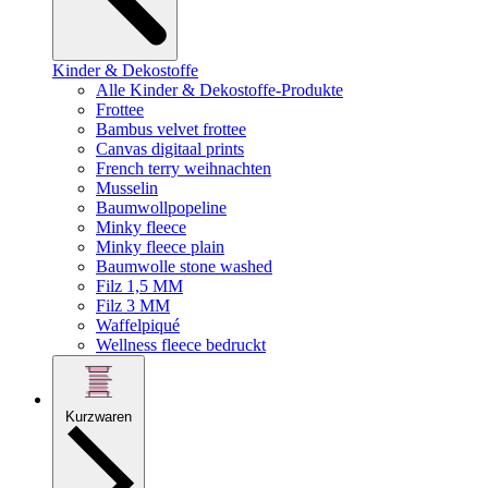
Kinder & Dekostoffe
Alle Kinder & Dekostoffe-Produkte
Frottee
Bambus velvet frottee
Canvas digitaal prints
French terry weihnachten
Musselin
Baumwollpopeline
Minky fleece
Minky fleece plain
Baumwolle stone washed
Filz 1,5 MM
Filz 3 MM
Waffelpiqué
Wellness fleece bedruckt
Kurzwaren