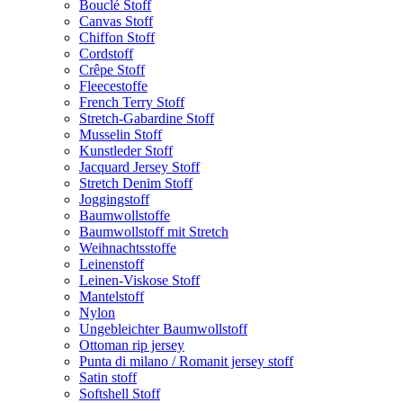
Bouclé Stoff
Canvas Stoff
Chiffon Stoff
Cordstoff
Crêpe Stoff
Fleecestoffe
French Terry Stoff
Stretch-Gabardine Stoff
Musselin Stoff
Kunstleder Stoff
Jacquard Jersey Stoff
Stretch Denim Stoff
Joggingstoff
Baumwollstoffe
Baumwollstoff mit Stretch
Weihnachtsstoffe
Leinenstoff
Leinen-Viskose Stoff
Mantelstoff
Nylon
Ungebleichter Baumwollstoff
Ottoman rip jersey
Punta di milano / Romanit jersey stoff
Satin stoff
Softshell Stoff