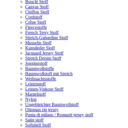
Bouclé Stoff
Canvas Stoff
Chiffon Stoff
Cordstoff
Crêpe Stoff
Fleecestoffe
French Terry Stoff
Stretch-Gabardine Stoff
Musselin Stoff
Kunstleder Stoff
Jacquard Jersey Stoff
Stretch Denim Stoff
Joggingstoff
Baumwollstoffe
Baumwollstoff mit Stretch
Weihnachtsstoffe
Leinenstoff
Leinen-Viskose Stoff
Mantelstoff
Nylon
Ungebleichter Baumwollstoff
Ottoman rip jersey
Punta di milano / Romanit jersey stoff
Satin stoff
Softshell Stoff