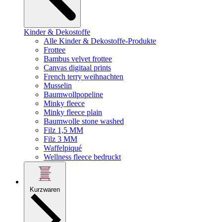
Kinder & Dekostoffe
Alle Kinder & Dekostoffe-Produkte
Frottee
Bambus velvet frottee
Canvas digitaal prints
French terry weihnachten
Musselin
Baumwollpopeline
Minky fleece
Minky fleece plain
Baumwolle stone washed
Filz 1,5 MM
Filz 3 MM
Waffelpiqué
Wellness fleece bedruckt
Kurzwaren