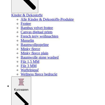
Kinder & Dekostoffe
Alle Kinder & Dekostoffe-Produkte
Frottee
Bambus velvet frottee
Canvas digitaal prints
French terry weihnachten
Musselin
Baumwollpopeline
Minky fleece
Minky fleece plain
Baumwolle stone washed
Filz 1,5 MM
Filz 3 MM
Waffelpiqué
Wellness fleece bedruckt
Kurzwaren