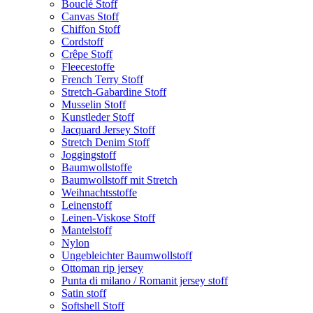
Bouclé Stoff
Canvas Stoff
Chiffon Stoff
Cordstoff
Crêpe Stoff
Fleecestoffe
French Terry Stoff
Stretch-Gabardine Stoff
Musselin Stoff
Kunstleder Stoff
Jacquard Jersey Stoff
Stretch Denim Stoff
Joggingstoff
Baumwollstoffe
Baumwollstoff mit Stretch
Weihnachtsstoffe
Leinenstoff
Leinen-Viskose Stoff
Mantelstoff
Nylon
Ungebleichter Baumwollstoff
Ottoman rip jersey
Punta di milano / Romanit jersey stoff
Satin stoff
Softshell Stoff