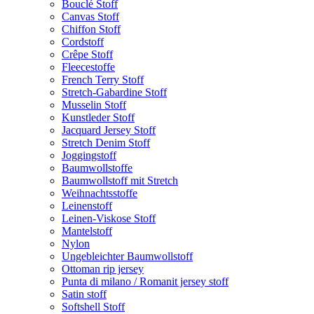
Bouclé Stoff
Canvas Stoff
Chiffon Stoff
Cordstoff
Crêpe Stoff
Fleecestoffe
French Terry Stoff
Stretch-Gabardine Stoff
Musselin Stoff
Kunstleder Stoff
Jacquard Jersey Stoff
Stretch Denim Stoff
Joggingstoff
Baumwollstoffe
Baumwollstoff mit Stretch
Weihnachtsstoffe
Leinenstoff
Leinen-Viskose Stoff
Mantelstoff
Nylon
Ungebleichter Baumwollstoff
Ottoman rip jersey
Punta di milano / Romanit jersey stoff
Satin stoff
Softshell Stoff