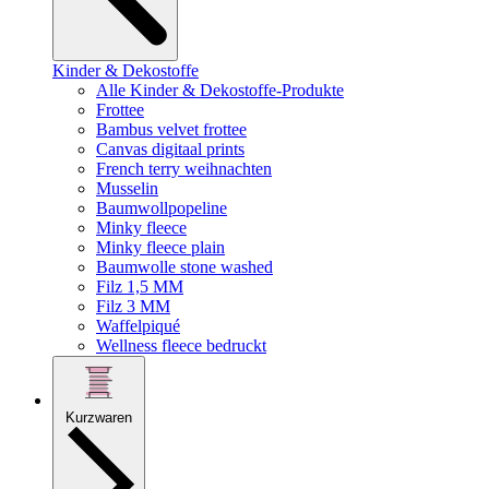
Kinder & Dekostoffe
Alle Kinder & Dekostoffe-Produkte
Frottee
Bambus velvet frottee
Canvas digitaal prints
French terry weihnachten
Musselin
Baumwollpopeline
Minky fleece
Minky fleece plain
Baumwolle stone washed
Filz 1,5 MM
Filz 3 MM
Waffelpiqué
Wellness fleece bedruckt
Kurzwaren