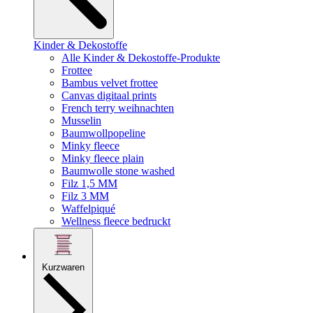
Kinder & Dekostoffe
Alle Kinder & Dekostoffe-Produkte
Frottee
Bambus velvet frottee
Canvas digitaal prints
French terry weihnachten
Musselin
Baumwollpopeline
Minky fleece
Minky fleece plain
Baumwolle stone washed
Filz 1,5 MM
Filz 3 MM
Waffelpiqué
Wellness fleece bedruckt
Kurzwaren