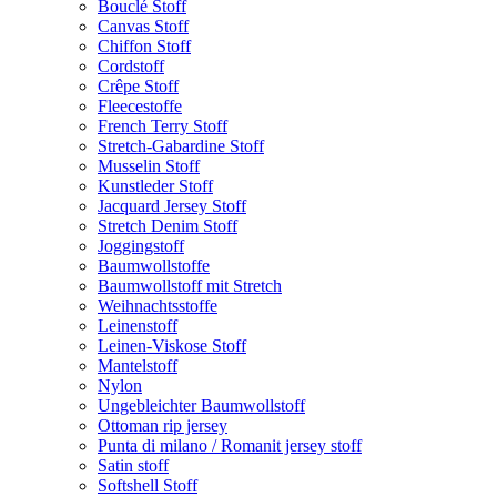
Bouclé Stoff
Canvas Stoff
Chiffon Stoff
Cordstoff
Crêpe Stoff
Fleecestoffe
French Terry Stoff
Stretch-Gabardine Stoff
Musselin Stoff
Kunstleder Stoff
Jacquard Jersey Stoff
Stretch Denim Stoff
Joggingstoff
Baumwollstoffe
Baumwollstoff mit Stretch
Weihnachtsstoffe
Leinenstoff
Leinen-Viskose Stoff
Mantelstoff
Nylon
Ungebleichter Baumwollstoff
Ottoman rip jersey
Punta di milano / Romanit jersey stoff
Satin stoff
Softshell Stoff