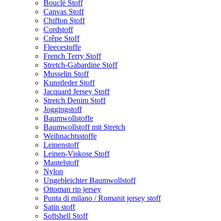
Bouclé Stoff
Canvas Stoff
Chiffon Stoff
Cordstoff
Crêpe Stoff
Fleecestoffe
French Terry Stoff
Stretch-Gabardine Stoff
Musselin Stoff
Kunstleder Stoff
Jacquard Jersey Stoff
Stretch Denim Stoff
Joggingstoff
Baumwollstoffe
Baumwollstoff mit Stretch
Weihnachtsstoffe
Leinenstoff
Leinen-Viskose Stoff
Mantelstoff
Nylon
Ungebleichter Baumwollstoff
Ottoman rip jersey
Punta di milano / Romanit jersey stoff
Satin stoff
Softshell Stoff