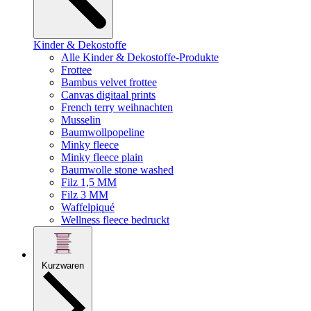
Kinder & Dekostoffe
Alle Kinder & Dekostoffe-Produkte
Frottee
Bambus velvet frottee
Canvas digitaal prints
French terry weihnachten
Musselin
Baumwollpopeline
Minky fleece
Minky fleece plain
Baumwolle stone washed
Filz 1,5 MM
Filz 3 MM
Waffelpiqué
Wellness fleece bedruckt
Kurzwaren