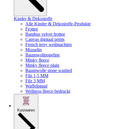
Kinder & Dekostoffe
Alle Kinder & Dekostoffe-Produkte
Frottee
Bambus velvet frottee
Canvas digitaal prints
French terry weihnachten
Musselin
Baumwollpopeline
Minky fleece
Minky fleece plain
Baumwolle stone washed
Filz 1,5 MM
Filz 3 MM
Waffelpiqué
Wellness fleece bedruckt
Kurzwaren