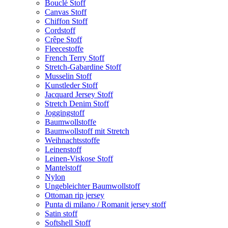
Bouclé Stoff
Canvas Stoff
Chiffon Stoff
Cordstoff
Crêpe Stoff
Fleecestoffe
French Terry Stoff
Stretch-Gabardine Stoff
Musselin Stoff
Kunstleder Stoff
Jacquard Jersey Stoff
Stretch Denim Stoff
Joggingstoff
Baumwollstoffe
Baumwollstoff mit Stretch
Weihnachtsstoffe
Leinenstoff
Leinen-Viskose Stoff
Mantelstoff
Nylon
Ungebleichter Baumwollstoff
Ottoman rip jersey
Punta di milano / Romanit jersey stoff
Satin stoff
Softshell Stoff