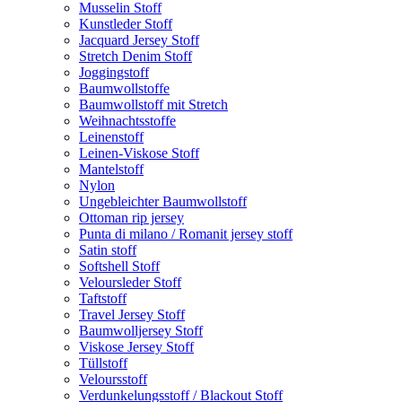
Musselin Stoff
Kunstleder Stoff
Jacquard Jersey Stoff
Stretch Denim Stoff
Joggingstoff
Baumwollstoffe
Baumwollstoff mit Stretch
Weihnachtsstoffe
Leinenstoff
Leinen-Viskose Stoff
Mantelstoff
Nylon
Ungebleichter Baumwollstoff
Ottoman rip jersey
Punta di milano / Romanit jersey stoff
Satin stoff
Softshell Stoff
Veloursleder Stoff
Taftstoff
Travel Jersey Stoff
Baumwolljersey Stoff
Viskose Jersey Stoff
Tüllstoff
Veloursstoff
Verdunkelungsstoff / Blackout Stoff