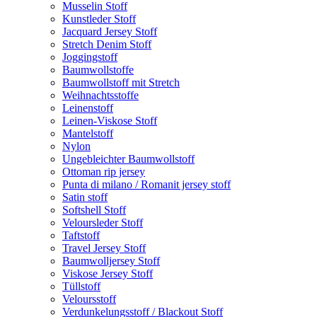
Musselin Stoff
Kunstleder Stoff
Jacquard Jersey Stoff
Stretch Denim Stoff
Joggingstoff
Baumwollstoffe
Baumwollstoff mit Stretch
Weihnachtsstoffe
Leinenstoff
Leinen-Viskose Stoff
Mantelstoff
Nylon
Ungebleichter Baumwollstoff
Ottoman rip jersey
Punta di milano / Romanit jersey stoff
Satin stoff
Softshell Stoff
Veloursleder Stoff
Taftstoff
Travel Jersey Stoff
Baumwolljersey Stoff
Viskose Jersey Stoff
Tüllstoff
Veloursstoff
Verdunkelungsstoff / Blackout Stoff