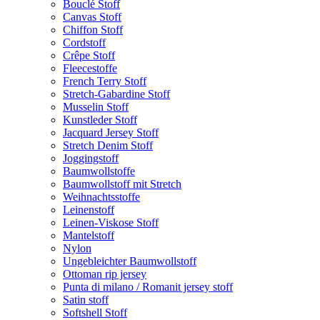
Bouclé Stoff
Canvas Stoff
Chiffon Stoff
Cordstoff
Crêpe Stoff
Fleecestoffe
French Terry Stoff
Stretch-Gabardine Stoff
Musselin Stoff
Kunstleder Stoff
Jacquard Jersey Stoff
Stretch Denim Stoff
Joggingstoff
Baumwollstoffe
Baumwollstoff mit Stretch
Weihnachtsstoffe
Leinenstoff
Leinen-Viskose Stoff
Mantelstoff
Nylon
Ungebleichter Baumwollstoff
Ottoman rip jersey
Punta di milano / Romanit jersey stoff
Satin stoff
Softshell Stoff