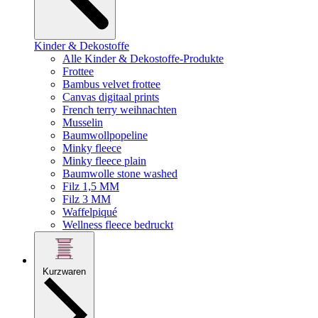
Kinder & Dekostoffe
Alle Kinder & Dekostoffe-Produkte
Frottee
Bambus velvet frottee
Canvas digitaal prints
French terry weihnachten
Musselin
Baumwollpopeline
Minky fleece
Minky fleece plain
Baumwolle stone washed
Filz 1,5 MM
Filz 3 MM
Waffelpiqué
Wellness fleece bedruckt
Kurzwaren