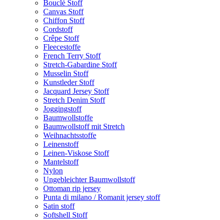
Bouclé Stoff
Canvas Stoff
Chiffon Stoff
Cordstoff
Crêpe Stoff
Fleecestoffe
French Terry Stoff
Stretch-Gabardine Stoff
Musselin Stoff
Kunstleder Stoff
Jacquard Jersey Stoff
Stretch Denim Stoff
Joggingstoff
Baumwollstoffe
Baumwollstoff mit Stretch
Weihnachtsstoffe
Leinenstoff
Leinen-Viskose Stoff
Mantelstoff
Nylon
Ungebleichter Baumwollstoff
Ottoman rip jersey
Punta di milano / Romanit jersey stoff
Satin stoff
Softshell Stoff