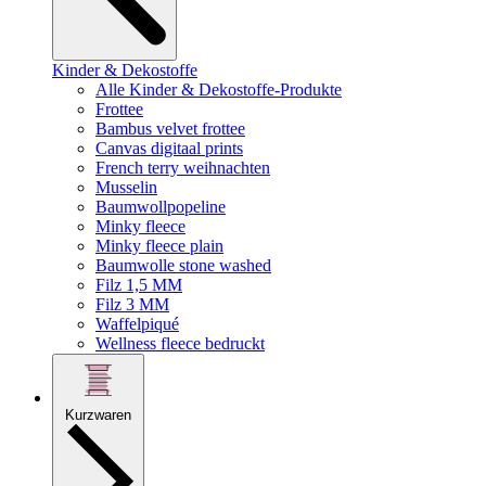
Kinder & Dekostoffe
Alle Kinder & Dekostoffe-Produkte
Frottee
Bambus velvet frottee
Canvas digitaal prints
French terry weihnachten
Musselin
Baumwollpopeline
Minky fleece
Minky fleece plain
Baumwolle stone washed
Filz 1,5 MM
Filz 3 MM
Waffelpiqué
Wellness fleece bedruckt
Kurzwaren