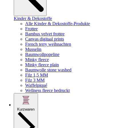
Kinder & Dekostoffe
Alle Kinder & Dekostoffe-Produkte
Frottee
Bambus velvet frottee
Canvas digitaal prints
French terry weihnachten
Musselin
Baumwollpopeline
Minky fleece
Minky fleece plain
Baumwolle stone washed
Filz 1,5 MM
Filz 3 MM
Waffelpiqué
Wellness fleece bedruckt
Kurzwaren