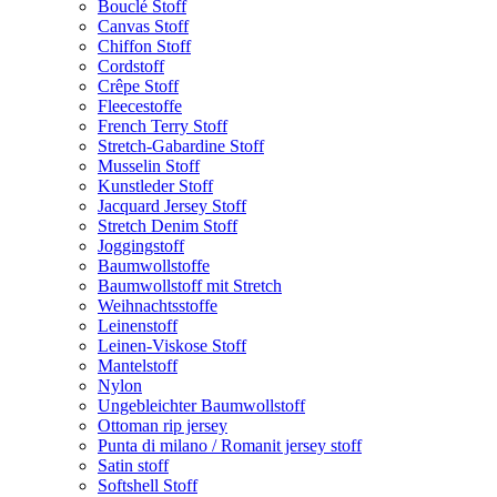
Bouclé Stoff
Canvas Stoff
Chiffon Stoff
Cordstoff
Crêpe Stoff
Fleecestoffe
French Terry Stoff
Stretch-Gabardine Stoff
Musselin Stoff
Kunstleder Stoff
Jacquard Jersey Stoff
Stretch Denim Stoff
Joggingstoff
Baumwollstoffe
Baumwollstoff mit Stretch
Weihnachtsstoffe
Leinenstoff
Leinen-Viskose Stoff
Mantelstoff
Nylon
Ungebleichter Baumwollstoff
Ottoman rip jersey
Punta di milano / Romanit jersey stoff
Satin stoff
Softshell Stoff