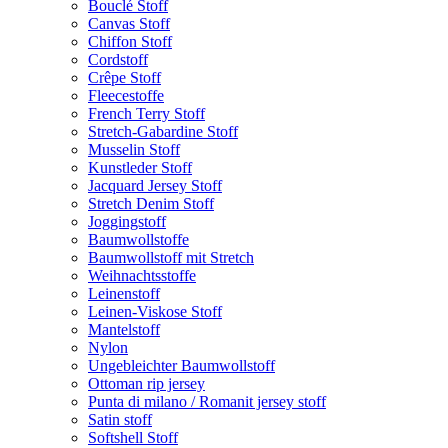
Bouclé Stoff
Canvas Stoff
Chiffon Stoff
Cordstoff
Crêpe Stoff
Fleecestoffe
French Terry Stoff
Stretch-Gabardine Stoff
Musselin Stoff
Kunstleder Stoff
Jacquard Jersey Stoff
Stretch Denim Stoff
Joggingstoff
Baumwollstoffe
Baumwollstoff mit Stretch
Weihnachtsstoffe
Leinenstoff
Leinen-Viskose Stoff
Mantelstoff
Nylon
Ungebleichter Baumwollstoff
Ottoman rip jersey
Punta di milano / Romanit jersey stoff
Satin stoff
Softshell Stoff