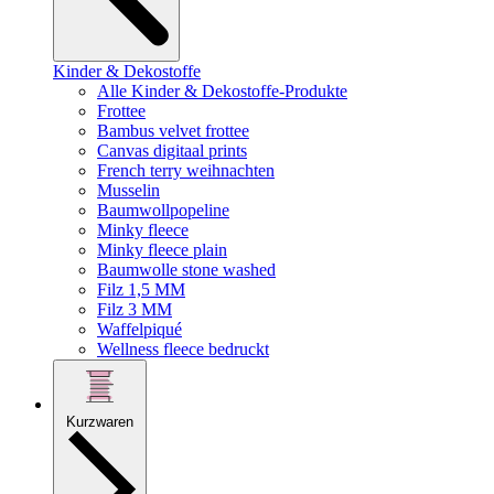
Kinder & Dekostoffe
Alle Kinder & Dekostoffe-Produkte
Frottee
Bambus velvet frottee
Canvas digitaal prints
French terry weihnachten
Musselin
Baumwollpopeline
Minky fleece
Minky fleece plain
Baumwolle stone washed
Filz 1,5 MM
Filz 3 MM
Waffelpiqué
Wellness fleece bedruckt
Kurzwaren