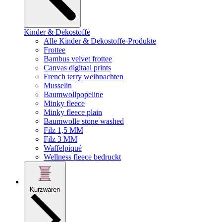
Kinder & Dekostoffe
Alle Kinder & Dekostoffe-Produkte
Frottee
Bambus velvet frottee
Canvas digitaal prints
French terry weihnachten
Musselin
Baumwollpopeline
Minky fleece
Minky fleece plain
Baumwolle stone washed
Filz 1,5 MM
Filz 3 MM
Waffelpiqué
Wellness fleece bedruckt
Kurzwaren