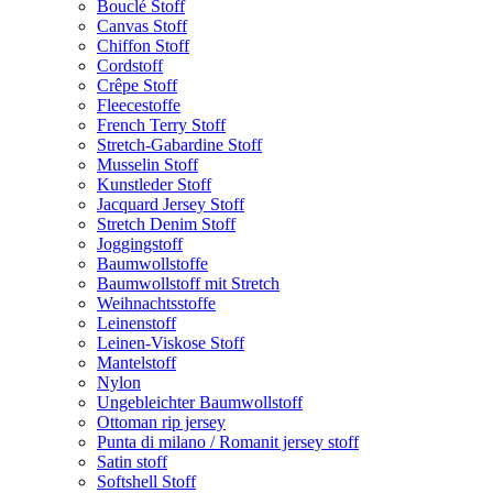
Bouclé Stoff
Canvas Stoff
Chiffon Stoff
Cordstoff
Crêpe Stoff
Fleecestoffe
French Terry Stoff
Stretch-Gabardine Stoff
Musselin Stoff
Kunstleder Stoff
Jacquard Jersey Stoff
Stretch Denim Stoff
Joggingstoff
Baumwollstoffe
Baumwollstoff mit Stretch
Weihnachtsstoffe
Leinenstoff
Leinen-Viskose Stoff
Mantelstoff
Nylon
Ungebleichter Baumwollstoff
Ottoman rip jersey
Punta di milano / Romanit jersey stoff
Satin stoff
Softshell Stoff