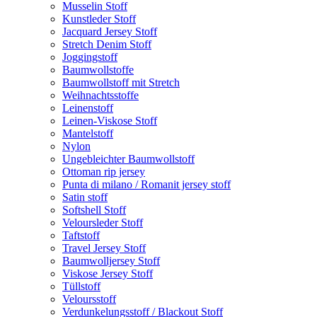
Musselin Stoff
Kunstleder Stoff
Jacquard Jersey Stoff
Stretch Denim Stoff
Joggingstoff
Baumwollstoffe
Baumwollstoff mit Stretch
Weihnachtsstoffe
Leinenstoff
Leinen-Viskose Stoff
Mantelstoff
Nylon
Ungebleichter Baumwollstoff
Ottoman rip jersey
Punta di milano / Romanit jersey stoff
Satin stoff
Softshell Stoff
Veloursleder Stoff
Taftstoff
Travel Jersey Stoff
Baumwolljersey Stoff
Viskose Jersey Stoff
Tüllstoff
Veloursstoff
Verdunkelungsstoff / Blackout Stoff