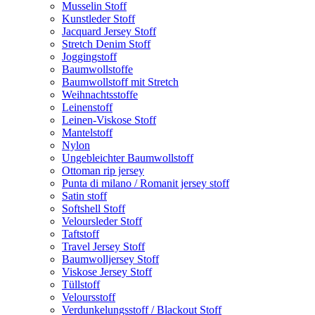
Musselin Stoff
Kunstleder Stoff
Jacquard Jersey Stoff
Stretch Denim Stoff
Joggingstoff
Baumwollstoffe
Baumwollstoff mit Stretch
Weihnachtsstoffe
Leinenstoff
Leinen-Viskose Stoff
Mantelstoff
Nylon
Ungebleichter Baumwollstoff
Ottoman rip jersey
Punta di milano / Romanit jersey stoff
Satin stoff
Softshell Stoff
Veloursleder Stoff
Taftstoff
Travel Jersey Stoff
Baumwolljersey Stoff
Viskose Jersey Stoff
Tüllstoff
Veloursstoff
Verdunkelungsstoff / Blackout Stoff