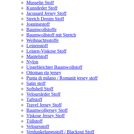
Musselin Stoff
Kunstleder Stoff
Jacquard Jersey Stoff
Stretch Denim Stoff
Joggingstoff
Baumwollstoffe
Baumwollstoff mit Stretch
Weihnachtsstoffe
Leinenstoff
Leinen-Viskose Stoff
Mantelstoff
Nylon
Ungebleichter Baumwollstoff
Ottoman rip jersey
Punta di milano / Romanit jersey stoff
Satin stoff
Softshell Stoff
Veloursleder Stoff
Taftstoff
Travel Jersey Stoff
Baumwolljersey Stoff
Viskose Jersey Stoff
Tüllstoff
Veloursstoff
Verdunkelungsstoff / Blackout Stoff