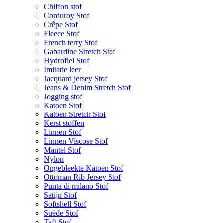
Chiffon stof
Corduroy Stof
Crêpe Stof
Fleece Stof
French terry Stof
Gabardine Stretch Stof
Hydrofiel Stof
Imitatie leer
Jacquard jersey Stof
Jeans & Denim Stretch Stof
Jogging stof
Katoen Stof
Katoen Stretch Stof
Kerst stoffen
Linnen Stof
Linnen Viscose Stof
Mantel Stof
Nylon
Ongebleekte Katoen Stof
Ottoman Rib Jersey Stof
Punta di milano Stof
Satijn Stof
Softshell Stof
Suède Stof
Taft Stof