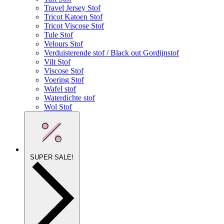
Travel Jersey Stof
Tricot Katoen Stof
Tricot Viscose Stof
Tule Stof
Velours Stof
Verduisterende stof / Black out Gordijnstof
Vilt Stof
Viscose Stof
Voering Stof
Wafel stof
Waterdichte stof
Wol Stof
SUPER SALE!