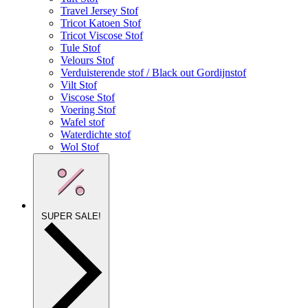
Travel Jersey Stof
Tricot Katoen Stof
Tricot Viscose Stof
Tule Stof
Velours Stof
Verduisterende stof / Black out Gordijnstof
Vilt Stof
Viscose Stof
Voering Stof
Wafel stof
Waterdichte stof
Wol Stof
SUPER SALE!