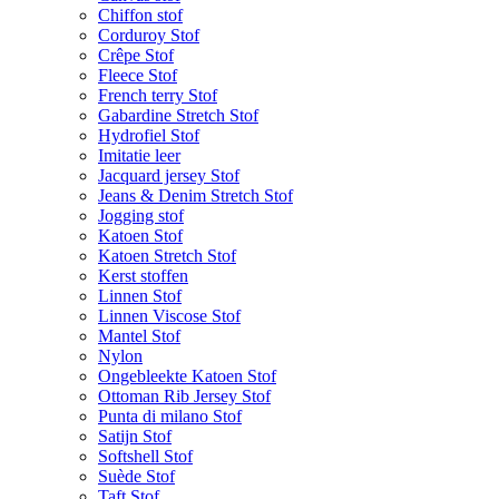
Chiffon stof
Corduroy Stof
Crêpe Stof
Fleece Stof
French terry Stof
Gabardine Stretch Stof
Hydrofiel Stof
Imitatie leer
Jacquard jersey Stof
Jeans & Denim Stretch Stof
Jogging stof
Katoen Stof
Katoen Stretch Stof
Kerst stoffen
Linnen Stof
Linnen Viscose Stof
Mantel Stof
Nylon
Ongebleekte Katoen Stof
Ottoman Rib Jersey Stof
Punta di milano Stof
Satijn Stof
Softshell Stof
Suède Stof
Taft Stof