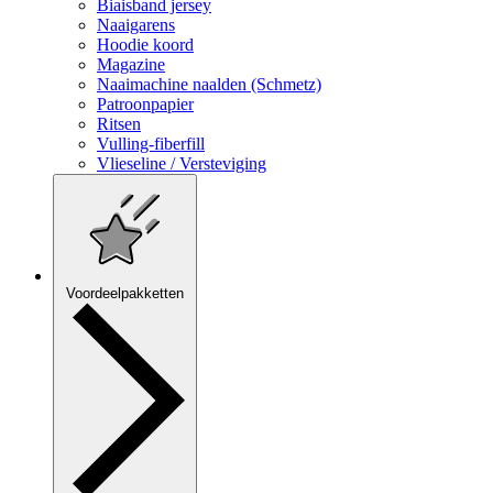
Biaisband jersey
Naaigarens
Hoodie koord
Magazine
Naaimachine naalden (Schmetz)
Patroonpapier
Ritsen
Vulling-fiberfill
Vlieseline / Versteviging
Voordeelpakketten