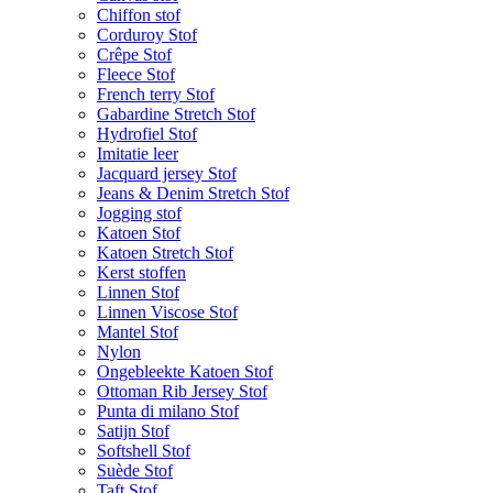
Chiffon stof
Corduroy Stof
Crêpe Stof
Fleece Stof
French terry Stof
Gabardine Stretch Stof
Hydrofiel Stof
Imitatie leer
Jacquard jersey Stof
Jeans & Denim Stretch Stof
Jogging stof
Katoen Stof
Katoen Stretch Stof
Kerst stoffen
Linnen Stof
Linnen Viscose Stof
Mantel Stof
Nylon
Ongebleekte Katoen Stof
Ottoman Rib Jersey Stof
Punta di milano Stof
Satijn Stof
Softshell Stof
Suède Stof
Taft Stof