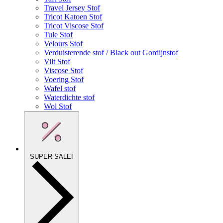
Travel Jersey Stof
Tricot Katoen Stof
Tricot Viscose Stof
Tule Stof
Velours Stof
Verduisterende stof / Black out Gordijnstof
Vilt Stof
Viscose Stof
Voering Stof
Wafel stof
Waterdichte stof
Wol Stof
SUPER SALE!