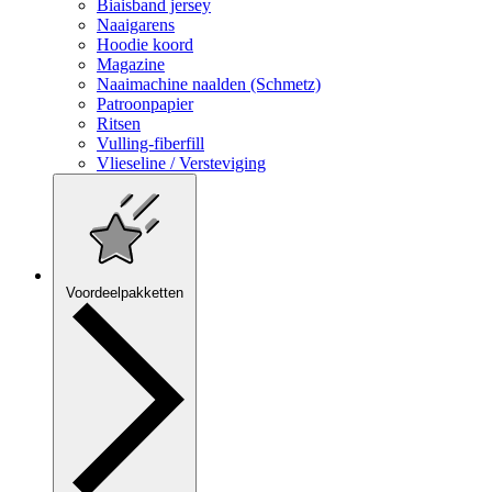
Biaisband jersey
Naaigarens
Hoodie koord
Magazine
Naaimachine naalden (Schmetz)
Patroonpapier
Ritsen
Vulling-fiberfill
Vlieseline / Versteviging
Voordeelpakketten