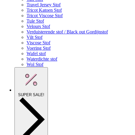
Travel Jersey Stof
Tricot Katoen Stof
Tricot Viscose Stof
Tule Stof
Velours Stof
Verduisterende stof / Black out Gordijnstof
Vilt Stof
Viscose Stof
Voering Stof
Wafel stof
Waterdichte stof
Wol Stof
SUPER SALE!