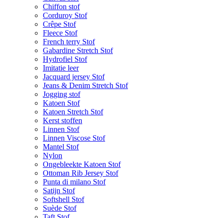
Chiffon stof
Corduroy Stof
Crêpe Stof
Fleece Stof
French terry Stof
Gabardine Stretch Stof
Hydrofiel Stof
Imitatie leer
Jacquard jersey Stof
Jeans & Denim Stretch Stof
Jogging stof
Katoen Stof
Katoen Stretch Stof
Kerst stoffen
Linnen Stof
Linnen Viscose Stof
Mantel Stof
Nylon
Ongebleekte Katoen Stof
Ottoman Rib Jersey Stof
Punta di milano Stof
Satijn Stof
Softshell Stof
Suède Stof
Taft Stof