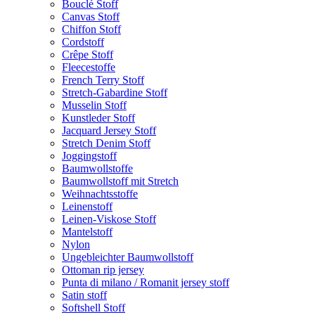
Bouclé Stoff
Canvas Stoff
Chiffon Stoff
Cordstoff
Crêpe Stoff
Fleecestoffe
French Terry Stoff
Stretch-Gabardine Stoff
Musselin Stoff
Kunstleder Stoff
Jacquard Jersey Stoff
Stretch Denim Stoff
Joggingstoff
Baumwollstoffe
Baumwollstoff mit Stretch
Weihnachtsstoffe
Leinenstoff
Leinen-Viskose Stoff
Mantelstoff
Nylon
Ungebleichter Baumwollstoff
Ottoman rip jersey
Punta di milano / Romanit jersey stoff
Satin stoff
Softshell Stoff