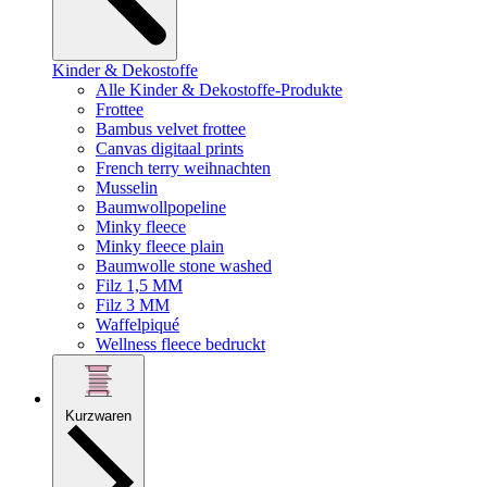
Kinder & Dekostoffe
Alle Kinder & Dekostoffe-Produkte
Frottee
Bambus velvet frottee
Canvas digitaal prints
French terry weihnachten
Musselin
Baumwollpopeline
Minky fleece
Minky fleece plain
Baumwolle stone washed
Filz 1,5 MM
Filz 3 MM
Waffelpiqué
Wellness fleece bedruckt
Kurzwaren