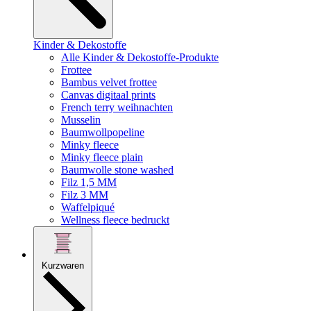
Kinder & Dekostoffe
Alle Kinder & Dekostoffe-Produkte
Frottee
Bambus velvet frottee
Canvas digitaal prints
French terry weihnachten
Musselin
Baumwollpopeline
Minky fleece
Minky fleece plain
Baumwolle stone washed
Filz 1,5 MM
Filz 3 MM
Waffelpiqué
Wellness fleece bedruckt
Kurzwaren