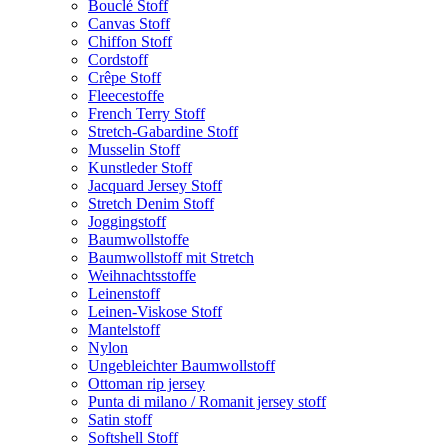
Bouclé Stoff
Canvas Stoff
Chiffon Stoff
Cordstoff
Crêpe Stoff
Fleecestoffe
French Terry Stoff
Stretch-Gabardine Stoff
Musselin Stoff
Kunstleder Stoff
Jacquard Jersey Stoff
Stretch Denim Stoff
Joggingstoff
Baumwollstoffe
Baumwollstoff mit Stretch
Weihnachtsstoffe
Leinenstoff
Leinen-Viskose Stoff
Mantelstoff
Nylon
Ungebleichter Baumwollstoff
Ottoman rip jersey
Punta di milano / Romanit jersey stoff
Satin stoff
Softshell Stoff