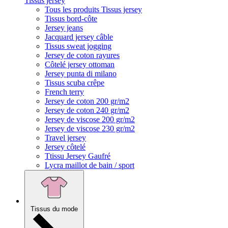
Tissus jersey
Tous les produits Tissus jersey
Tissus bord-côte
Jersey jeans
Jacquard jersey câble
Tissus sweat jogging
Jersey de coton rayures
Côtelé jersey ottoman
Jersey punta di milano
Tissus scuba crêpe
French terry
Jersey de coton 200 gr/m2
Jersey de coton 240 gr/m2
Jersey de viscose 200 gr/m2
Jersey de viscose 230 gr/m2
Travel jersey
Jersey côtelé
Ttissu Jersey Gaufré
Lycra maillot de bain / sport
Tissus du mode