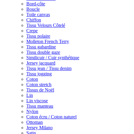
Bord-côte
Boucle
Toile canvas
Chiffon
Tissu Velours Côtelé
Crepe
Tissu polaire
Molleton French Terry
Tissu gabardine
Tissu double gaze
Similicuir / Cuir synthétique
Jersey jacquard
Tissu jean / Tissu denim
Tissu jogging
Coton
Coton stretch
Tissus de Noël
Lin
Lin viscose
Tissu manteau
Nylon
Coton écru / Coton naturel
Ottoman
Jersey Milano
Satin