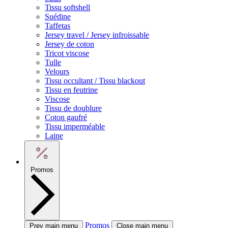
Tissu softshell
Suédine
Taffetas
Jersey travel / Jersey infroissable
Jersey de coton
Tricot viscose
Tulle
Velours
Tissu occultant / Tissu blackout
Tissu en feutrine
Viscose
Tissu de doublure
Coton gaufré
Tissu imperméable
Laine
Promos
Promos
Prev main menu
Close main menu