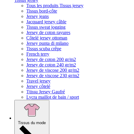
Tissus jersey
Tous les produits Tissus jersey
Tissus bord-côte
Jersey jeans
Jacquard jersey câble
Tissus sweat jogging
Jersey de coton rayures
Côtelé jersey ottoman
Jersey punta di milano
Tissus scuba crêpe
French terry
Jersey de coton 200 gr/m2
Jersey de coton 240 gr/m2
Jersey de viscose 200 gr/m2
Jersey de viscose 230 gr/m2
Travel jersey
Jersey côtelé
Ttissu Jersey Gaufré
Lycra maillot de bain / sport
Tissus du mode