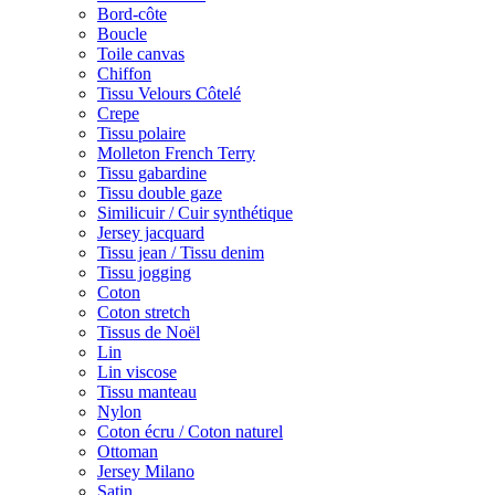
Bord-côte
Boucle
Toile canvas
Chiffon
Tissu Velours Côtelé
Crepe
Tissu polaire
Molleton French Terry
Tissu gabardine
Tissu double gaze
Similicuir / Cuir synthétique
Jersey jacquard
Tissu jean / Tissu denim
Tissu jogging
Coton
Coton stretch
Tissus de Noël
Lin
Lin viscose
Tissu manteau
Nylon
Coton écru / Coton naturel
Ottoman
Jersey Milano
Satin