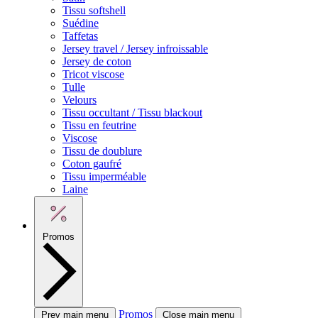
Tissu softshell
Suédine
Taffetas
Jersey travel / Jersey infroissable
Jersey de coton
Tricot viscose
Tulle
Velours
Tissu occultant / Tissu blackout
Tissu en feutrine
Viscose
Tissu de doublure
Coton gaufré
Tissu imperméable
Laine
Promos
Promos
Prev main menu
Close main menu