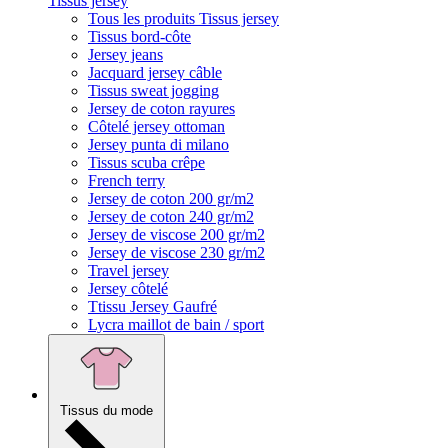
Tissus jersey
Tous les produits Tissus jersey
Tissus bord-côte
Jersey jeans
Jacquard jersey câble
Tissus sweat jogging
Jersey de coton rayures
Côtelé jersey ottoman
Jersey punta di milano
Tissus scuba crêpe
French terry
Jersey de coton 200 gr/m2
Jersey de coton 240 gr/m2
Jersey de viscose 200 gr/m2
Jersey de viscose 230 gr/m2
Travel jersey
Jersey côtelé
Ttissu Jersey Gaufré
Lycra maillot de bain / sport
Tissus du mode