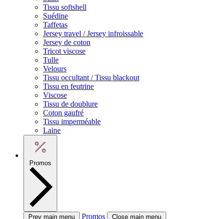
Tissu softshell
Suédine
Taffetas
Jersey travel / Jersey infroissable
Jersey de coton
Tricot viscose
Tulle
Velours
Tissu occultant / Tissu blackout
Tissu en feutrine
Viscose
Tissu de doublure
Coton gaufré
Tissu imperméable
Laine
Promos
Promos
Prev main menu
Close main menu