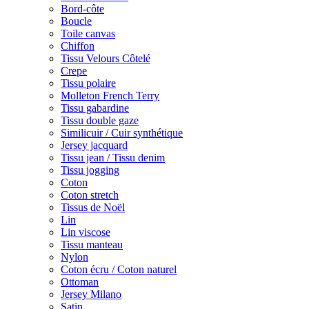
Bord-côte
Boucle
Toile canvas
Chiffon
Tissu Velours Côtelé
Crepe
Tissu polaire
Molleton French Terry
Tissu gabardine
Tissu double gaze
Similicuir / Cuir synthétique
Jersey jacquard
Tissu jean / Tissu denim
Tissu jogging
Coton
Coton stretch
Tissus de Noël
Lin
Lin viscose
Tissu manteau
Nylon
Coton écru / Coton naturel
Ottoman
Jersey Milano
Satin