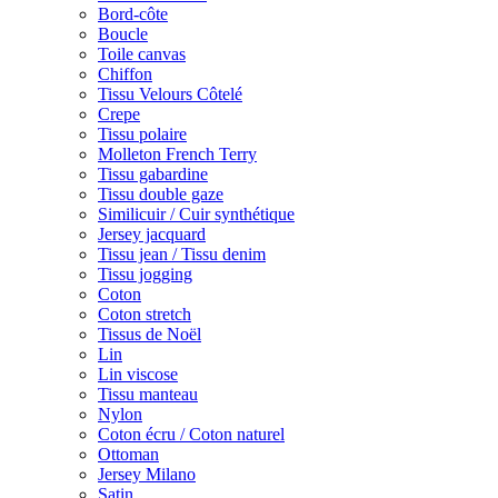
Bord-côte
Boucle
Toile canvas
Chiffon
Tissu Velours Côtelé
Crepe
Tissu polaire
Molleton French Terry
Tissu gabardine
Tissu double gaze
Similicuir / Cuir synthétique
Jersey jacquard
Tissu jean / Tissu denim
Tissu jogging
Coton
Coton stretch
Tissus de Noël
Lin
Lin viscose
Tissu manteau
Nylon
Coton écru / Coton naturel
Ottoman
Jersey Milano
Satin