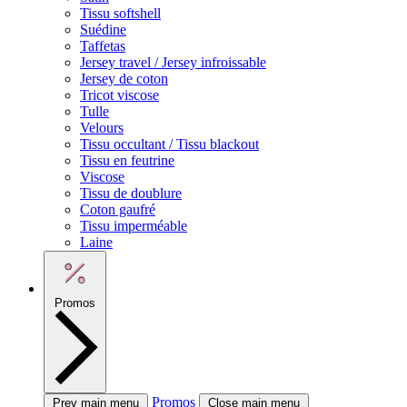
Tissu softshell
Suédine
Taffetas
Jersey travel / Jersey infroissable
Jersey de coton
Tricot viscose
Tulle
Velours
Tissu occultant / Tissu blackout
Tissu en feutrine
Viscose
Tissu de doublure
Coton gaufré
Tissu imperméable
Laine
Promos
Promos
Prev main menu
Close main menu