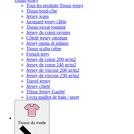
Tissus jersey
Tous les produits Tissus jersey
Tissus bord-côte
Jersey jeans
Jacquard jersey câble
Tissus sweat jogging
Jersey de coton rayures
Côtelé jersey ottoman
Jersey punta di milano
Tissus scuba crêpe
French terry
Jersey de coton 200 gr/m2
Jersey de coton 240 gr/m2
Jersey de viscose 200 gr/m2
Jersey de viscose 230 gr/m2
Travel jersey
Jersey côtelé
Ttissu Jersey Gaufré
Lycra maillot de bain / sport
Tissus du mode