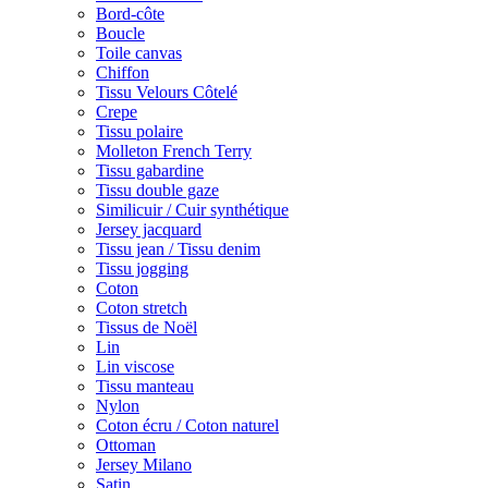
Bord-côte
Boucle
Toile canvas
Chiffon
Tissu Velours Côtelé
Crepe
Tissu polaire
Molleton French Terry
Tissu gabardine
Tissu double gaze
Similicuir / Cuir synthétique
Jersey jacquard
Tissu jean / Tissu denim
Tissu jogging
Coton
Coton stretch
Tissus de Noël
Lin
Lin viscose
Tissu manteau
Nylon
Coton écru / Coton naturel
Ottoman
Jersey Milano
Satin