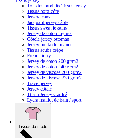
Tissus jersey
Tous les produits Tissus jersey
Tissus bord-côte
Jersey jeans
Jacquard jersey câble
Tissus sweat jogging
Jersey de coton rayures
Côtelé jersey ottoman
Jersey punta di milano
Tissus scuba crêpe
French terry
Jersey de coton 200 gr/m2
Jersey de coton 240 gr/m2
Jersey de viscose 200 gr/m2
Jersey de viscose 230 gr/m2
Travel jersey
Jersey côtelé
Ttissu Jersey Gaufré
Lycra maillot de bain / sport
Tissus du mode