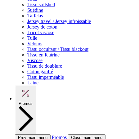
Tissu softshell
Suédine
Taffetas
Jersey travel / Jersey infroissable
Jersey de coton
Tricot viscose
Tulle
Velours
Tissu occultant / Tissu blackout
Tissu en feutrine
Viscose
Tissu de doublure
Coton gaufré
Tissu imperméable
Laine
Promos
Promos
Prev main menu
Close main menu