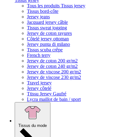
Tissus jersey
Tous les produits Tissus jersey
Tissus bord-côte
Jersey jeans
Jacquard jersey câble
Tissus sweat jogging
Jersey de coton rayures
Côtelé jersey ottoman
Jersey punta di milano
Tissus scuba crêpe
French terry
Jersey de coton 200 gr/m2
Jersey de coton 240 gr/m2
Jersey de viscose 200 gr/m2
Jersey de viscose 230 gr/m2
Travel jersey
Jersey côtelé
Ttissu Jersey Gaufré
Lycra maillot de bain / sport
Tissus du mode