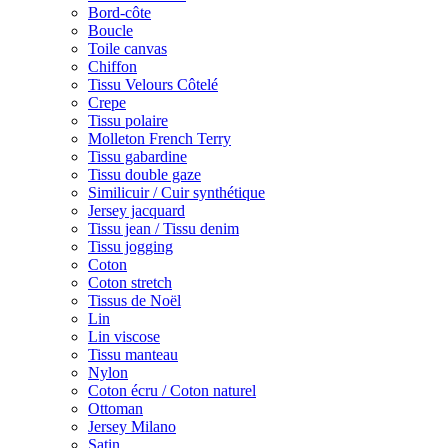
Bord-côte
Boucle
Toile canvas
Chiffon
Tissu Velours Côtelé
Crepe
Tissu polaire
Molleton French Terry
Tissu gabardine
Tissu double gaze
Similicuir / Cuir synthétique
Jersey jacquard
Tissu jean / Tissu denim
Tissu jogging
Coton
Coton stretch
Tissus de Noël
Lin
Lin viscose
Tissu manteau
Nylon
Coton écru / Coton naturel
Ottoman
Jersey Milano
Satin