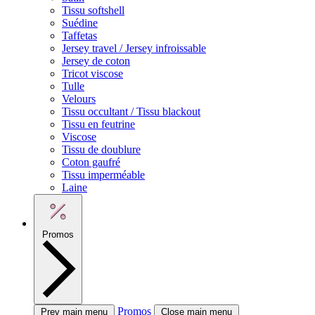
Tissu softshell
Suédine
Taffetas
Jersey travel / Jersey infroissable
Jersey de coton
Tricot viscose
Tulle
Velours
Tissu occultant / Tissu blackout
Tissu en feutrine
Viscose
Tissu de doublure
Coton gaufré
Tissu imperméable
Laine
Promos
Promos
Prev main menu
Close main menu