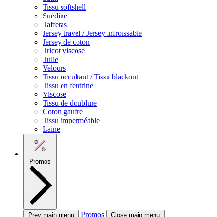
Tissu softshell
Suédine
Taffetas
Jersey travel / Jersey infroissable
Jersey de coton
Tricot viscose
Tulle
Velours
Tissu occultant / Tissu blackout
Tissu en feutrine
Viscose
Tissu de doublure
Coton gaufré
Tissu imperméable
Laine
Promos
Promos
Prev main menu
Close main menu