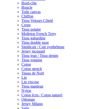
Bord-côte
Boucle
Toile canvas
Chiffon
Tissu Velours Côtelé
Crepe
Tissu polaire
Molleton French Terry
Tissu gabardine
Tissu double gaze
Similicuir / Cuir synthétique
Jersey jacquard
Tissu jean / Tissu denim
Tissu jogging
Coton
Coton stretch
Tissus de Noël
Lin
Lin viscose
Tissu manteau
Nylon
Coton écru / Coton naturel
Ottoman
Jersey Milano
Satin