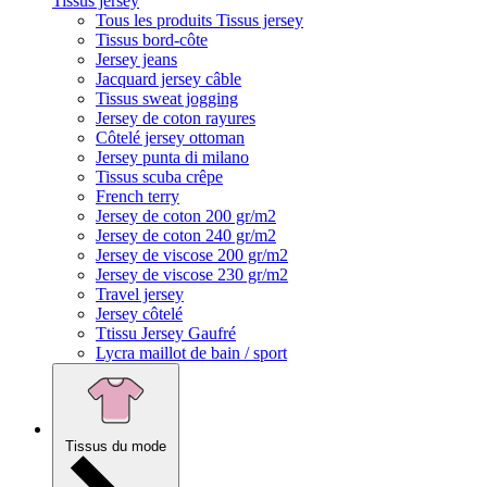
Tissus jersey
Tous les produits Tissus jersey
Tissus bord-côte
Jersey jeans
Jacquard jersey câble
Tissus sweat jogging
Jersey de coton rayures
Côtelé jersey ottoman
Jersey punta di milano
Tissus scuba crêpe
French terry
Jersey de coton 200 gr/m2
Jersey de coton 240 gr/m2
Jersey de viscose 200 gr/m2
Jersey de viscose 230 gr/m2
Travel jersey
Jersey côtelé
Ttissu Jersey Gaufré
Lycra maillot de bain / sport
Tissus du mode