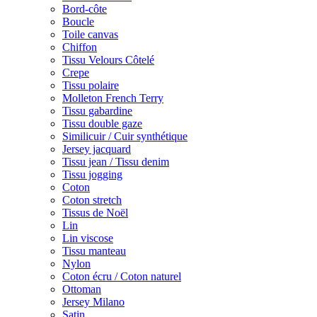
Bord-côte
Boucle
Toile canvas
Chiffon
Tissu Velours Côtelé
Crepe
Tissu polaire
Molleton French Terry
Tissu gabardine
Tissu double gaze
Similicuir / Cuir synthétique
Jersey jacquard
Tissu jean / Tissu denim
Tissu jogging
Coton
Coton stretch
Tissus de Noël
Lin
Lin viscose
Tissu manteau
Nylon
Coton écru / Coton naturel
Ottoman
Jersey Milano
Satin