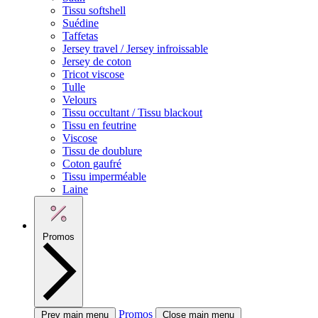
Tissu softshell
Suédine
Taffetas
Jersey travel / Jersey infroissable
Jersey de coton
Tricot viscose
Tulle
Velours
Tissu occultant / Tissu blackout
Tissu en feutrine
Viscose
Tissu de doublure
Coton gaufré
Tissu imperméable
Laine
Promos
Promos
Prev main menu
Close main menu