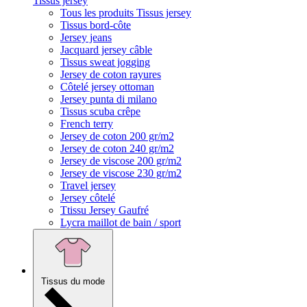
Tissus jersey
Tous les produits Tissus jersey
Tissus bord-côte
Jersey jeans
Jacquard jersey câble
Tissus sweat jogging
Jersey de coton rayures
Côtelé jersey ottoman
Jersey punta di milano
Tissus scuba crêpe
French terry
Jersey de coton 200 gr/m2
Jersey de coton 240 gr/m2
Jersey de viscose 200 gr/m2
Jersey de viscose 230 gr/m2
Travel jersey
Jersey côtelé
Ttissu Jersey Gaufré
Lycra maillot de bain / sport
Tissus du mode