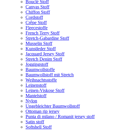
Bouclé Stoff
Canvas Stoff
Chiffon Stoff
Cordstoff
Crêpe Stoff
Fleecestoffe
French Terry Stoff
Stretch-Gabardine Stoff
Musselin Stoff
Kunstleder Stoff
Jacquard Jersey Stoff
Stretch Denim Stoff
Joggingstoff
Baumwollstoffe
Baumwollstoff mit Stretch
Weihnachtsstoffe
Leinenstoff
Leinen-Viskose Stoff
Mantelstoff
Nylon
Ungebleichter Baumwollstoff
Ottoman rip jersey
Punta di milano / Romanit jersey stoff
Satin stoff
Softshell Stoff