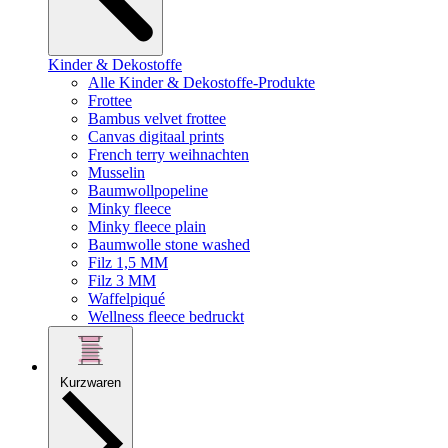
Kinder & Dekostoffe
Alle Kinder & Dekostoffe-Produkte
Frottee
Bambus velvet frottee
Canvas digitaal prints
French terry weihnachten
Musselin
Baumwollpopeline
Minky fleece
Minky fleece plain
Baumwolle stone washed
Filz 1,5 MM
Filz 3 MM
Waffelpiqué
Wellness fleece bedruckt
Kurzwaren