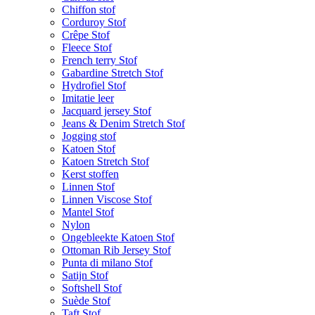
Chiffon stof
Corduroy Stof
Crêpe Stof
Fleece Stof
French terry Stof
Gabardine Stretch Stof
Hydrofiel Stof
Imitatie leer
Jacquard jersey Stof
Jeans & Denim Stretch Stof
Jogging stof
Katoen Stof
Katoen Stretch Stof
Kerst stoffen
Linnen Stof
Linnen Viscose Stof
Mantel Stof
Nylon
Ongebleekte Katoen Stof
Ottoman Rib Jersey Stof
Punta di milano Stof
Satijn Stof
Softshell Stof
Suède Stof
Taft Stof