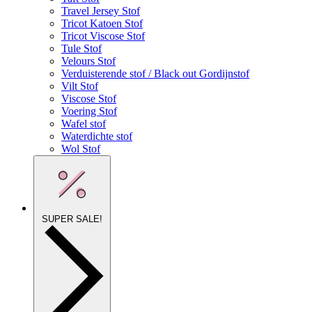
Travel Jersey Stof
Tricot Katoen Stof
Tricot Viscose Stof
Tule Stof
Velours Stof
Verduisterende stof / Black out Gordijnstof
Vilt Stof
Viscose Stof
Voering Stof
Wafel stof
Waterdichte stof
Wol Stof
SUPER SALE!