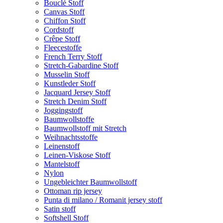
Bouclé Stoff
Canvas Stoff
Chiffon Stoff
Cordstoff
Crêpe Stoff
Fleecestoffe
French Terry Stoff
Stretch-Gabardine Stoff
Musselin Stoff
Kunstleder Stoff
Jacquard Jersey Stoff
Stretch Denim Stoff
Joggingstoff
Baumwollstoffe
Baumwollstoff mit Stretch
Weihnachtsstoffe
Leinenstoff
Leinen-Viskose Stoff
Mantelstoff
Nylon
Ungebleichter Baumwollstoff
Ottoman rip jersey
Punta di milano / Romanit jersey stoff
Satin stoff
Softshell Stoff