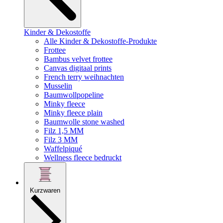
Kinder & Dekostoffe
Alle Kinder & Dekostoffe-Produkte
Frottee
Bambus velvet frottee
Canvas digitaal prints
French terry weihnachten
Musselin
Baumwollpopeline
Minky fleece
Minky fleece plain
Baumwolle stone washed
Filz 1,5 MM
Filz 3 MM
Waffelpiqué
Wellness fleece bedruckt
Kurzwaren