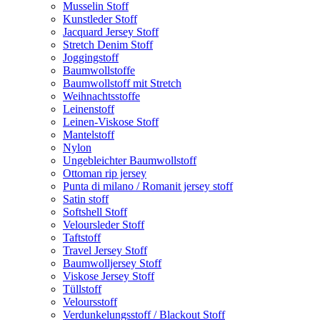
Musselin Stoff
Kunstleder Stoff
Jacquard Jersey Stoff
Stretch Denim Stoff
Joggingstoff
Baumwollstoffe
Baumwollstoff mit Stretch
Weihnachtsstoffe
Leinenstoff
Leinen-Viskose Stoff
Mantelstoff
Nylon
Ungebleichter Baumwollstoff
Ottoman rip jersey
Punta di milano / Romanit jersey stoff
Satin stoff
Softshell Stoff
Veloursleder Stoff
Taftstoff
Travel Jersey Stoff
Baumwolljersey Stoff
Viskose Jersey Stoff
Tüllstoff
Veloursstoff
Verdunkelungsstoff / Blackout Stoff