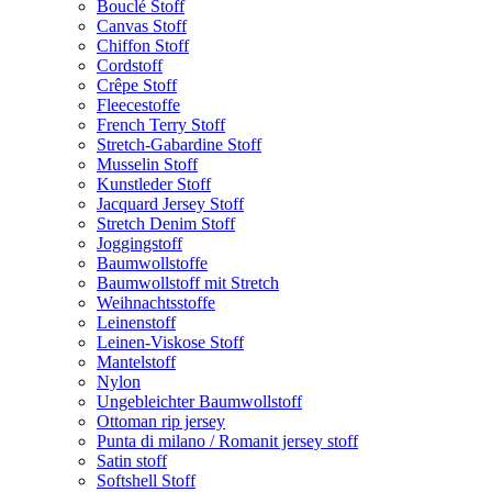
Bouclé Stoff
Canvas Stoff
Chiffon Stoff
Cordstoff
Crêpe Stoff
Fleecestoffe
French Terry Stoff
Stretch-Gabardine Stoff
Musselin Stoff
Kunstleder Stoff
Jacquard Jersey Stoff
Stretch Denim Stoff
Joggingstoff
Baumwollstoffe
Baumwollstoff mit Stretch
Weihnachtsstoffe
Leinenstoff
Leinen-Viskose Stoff
Mantelstoff
Nylon
Ungebleichter Baumwollstoff
Ottoman rip jersey
Punta di milano / Romanit jersey stoff
Satin stoff
Softshell Stoff