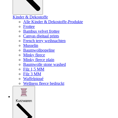
Kinder & Dekostoffe
Alle Kinder & Dekostoffe-Produkte
Frottee
Bambus velvet frottee
Canvas digitaal prints
French terry weihnachten
Musselin
Baumwollpopeline
Minky fleece
Minky fleece plain
Baumwolle stone washed
Filz 1,5 MM
Filz 3 MM
Waffelpiqué
Wellness fleece bedruckt
Kurzwaren