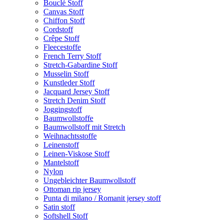
Bouclé Stoff
Canvas Stoff
Chiffon Stoff
Cordstoff
Crêpe Stoff
Fleecestoffe
French Terry Stoff
Stretch-Gabardine Stoff
Musselin Stoff
Kunstleder Stoff
Jacquard Jersey Stoff
Stretch Denim Stoff
Joggingstoff
Baumwollstoffe
Baumwollstoff mit Stretch
Weihnachtsstoffe
Leinenstoff
Leinen-Viskose Stoff
Mantelstoff
Nylon
Ungebleichter Baumwollstoff
Ottoman rip jersey
Punta di milano / Romanit jersey stoff
Satin stoff
Softshell Stoff