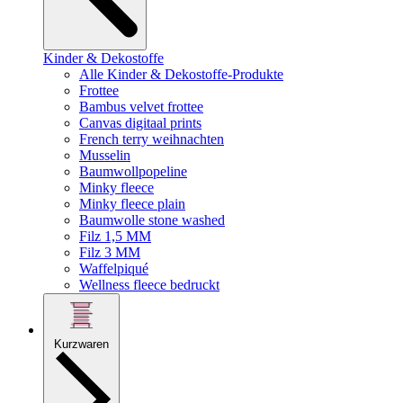
Kinder & Dekostoffe
Alle Kinder & Dekostoffe-Produkte
Frottee
Bambus velvet frottee
Canvas digitaal prints
French terry weihnachten
Musselin
Baumwollpopeline
Minky fleece
Minky fleece plain
Baumwolle stone washed
Filz 1,5 MM
Filz 3 MM
Waffelpiqué
Wellness fleece bedruckt
Kurzwaren