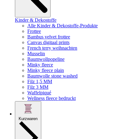
Kinder & Dekostoffe
Alle Kinder & Dekostoffe-Produkte
Frottee
Bambus velvet frottee
Canvas digitaal prints
French terry weihnachten
Musselin
Baumwollpopeline
Minky fleece
Minky fleece plain
Baumwolle stone washed
Filz 1,5 MM
Filz 3 MM
Waffelpiqué
Wellness fleece bedruckt
Kurzwaren