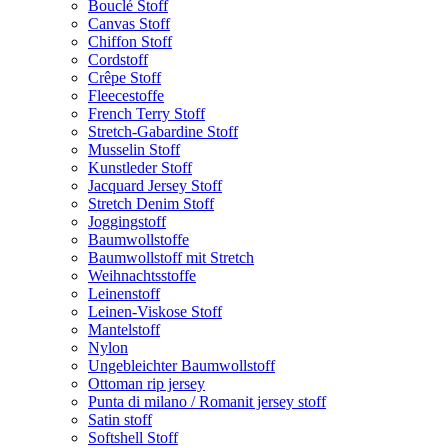
Bouclé Stoff
Canvas Stoff
Chiffon Stoff
Cordstoff
Crêpe Stoff
Fleecestoffe
French Terry Stoff
Stretch-Gabardine Stoff
Musselin Stoff
Kunstleder Stoff
Jacquard Jersey Stoff
Stretch Denim Stoff
Joggingstoff
Baumwollstoffe
Baumwollstoff mit Stretch
Weihnachtsstoffe
Leinenstoff
Leinen-Viskose Stoff
Mantelstoff
Nylon
Ungebleichter Baumwollstoff
Ottoman rip jersey
Punta di milano / Romanit jersey stoff
Satin stoff
Softshell Stoff