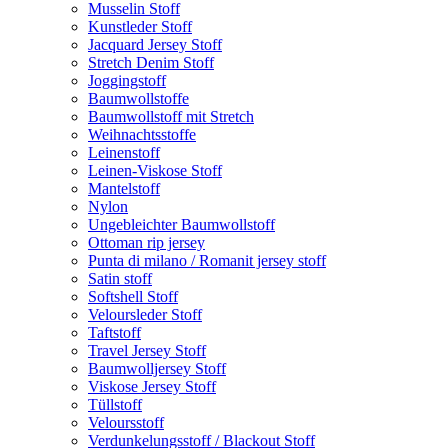
Musselin Stoff
Kunstleder Stoff
Jacquard Jersey Stoff
Stretch Denim Stoff
Joggingstoff
Baumwollstoffe
Baumwollstoff mit Stretch
Weihnachtsstoffe
Leinenstoff
Leinen-Viskose Stoff
Mantelstoff
Nylon
Ungebleichter Baumwollstoff
Ottoman rip jersey
Punta di milano / Romanit jersey stoff
Satin stoff
Softshell Stoff
Veloursleder Stoff
Taftstoff
Travel Jersey Stoff
Baumwolljersey Stoff
Viskose Jersey Stoff
Tüllstoff
Veloursstoff
Verdunkelungsstoff / Blackout Stoff