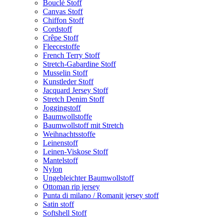
Bouclé Stoff
Canvas Stoff
Chiffon Stoff
Cordstoff
Crêpe Stoff
Fleecestoffe
French Terry Stoff
Stretch-Gabardine Stoff
Musselin Stoff
Kunstleder Stoff
Jacquard Jersey Stoff
Stretch Denim Stoff
Joggingstoff
Baumwollstoffe
Baumwollstoff mit Stretch
Weihnachtsstoffe
Leinenstoff
Leinen-Viskose Stoff
Mantelstoff
Nylon
Ungebleichter Baumwollstoff
Ottoman rip jersey
Punta di milano / Romanit jersey stoff
Satin stoff
Softshell Stoff