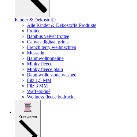
Kinder & Dekostoffe
Alle Kinder & Dekostoffe-Produkte
Frottee
Bambus velvet frottee
Canvas digitaal prints
French terry weihnachten
Musselin
Baumwollpopeline
Minky fleece
Minky fleece plain
Baumwolle stone washed
Filz 1,5 MM
Filz 3 MM
Waffelpiqué
Wellness fleece bedruckt
Kurzwaren