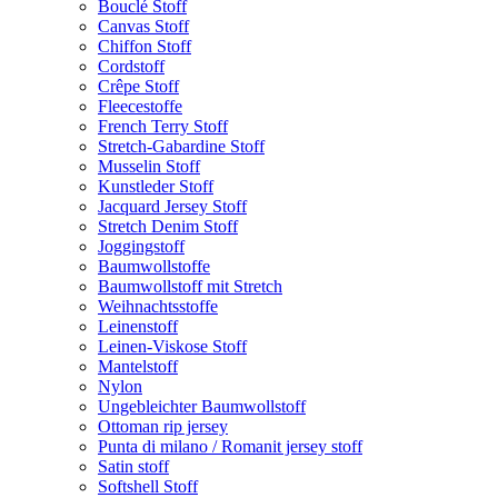
Bouclé Stoff
Canvas Stoff
Chiffon Stoff
Cordstoff
Crêpe Stoff
Fleecestoffe
French Terry Stoff
Stretch-Gabardine Stoff
Musselin Stoff
Kunstleder Stoff
Jacquard Jersey Stoff
Stretch Denim Stoff
Joggingstoff
Baumwollstoffe
Baumwollstoff mit Stretch
Weihnachtsstoffe
Leinenstoff
Leinen-Viskose Stoff
Mantelstoff
Nylon
Ungebleichter Baumwollstoff
Ottoman rip jersey
Punta di milano / Romanit jersey stoff
Satin stoff
Softshell Stoff