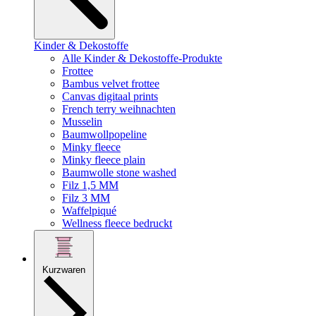
Kinder & Dekostoffe
Alle Kinder & Dekostoffe-Produkte
Frottee
Bambus velvet frottee
Canvas digitaal prints
French terry weihnachten
Musselin
Baumwollpopeline
Minky fleece
Minky fleece plain
Baumwolle stone washed
Filz 1,5 MM
Filz 3 MM
Waffelpiqué
Wellness fleece bedruckt
Kurzwaren