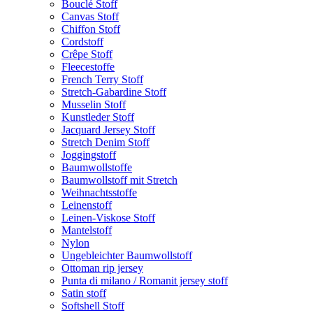
Bouclé Stoff
Canvas Stoff
Chiffon Stoff
Cordstoff
Crêpe Stoff
Fleecestoffe
French Terry Stoff
Stretch-Gabardine Stoff
Musselin Stoff
Kunstleder Stoff
Jacquard Jersey Stoff
Stretch Denim Stoff
Joggingstoff
Baumwollstoffe
Baumwollstoff mit Stretch
Weihnachtsstoffe
Leinenstoff
Leinen-Viskose Stoff
Mantelstoff
Nylon
Ungebleichter Baumwollstoff
Ottoman rip jersey
Punta di milano / Romanit jersey stoff
Satin stoff
Softshell Stoff