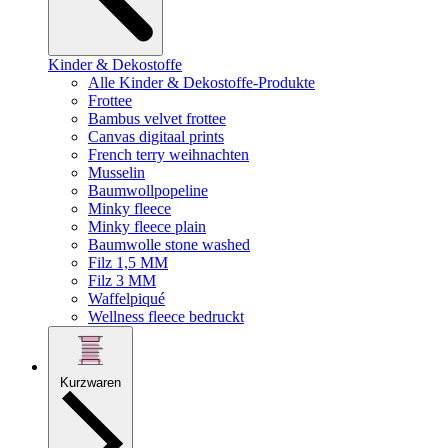
Kinder & Dekostoffe
Alle Kinder & Dekostoffe-Produkte
Frottee
Bambus velvet frottee
Canvas digitaal prints
French terry weihnachten
Musselin
Baumwollpopeline
Minky fleece
Minky fleece plain
Baumwolle stone washed
Filz 1,5 MM
Filz 3 MM
Waffelpiqué
Wellness fleece bedruckt
Kurzwaren