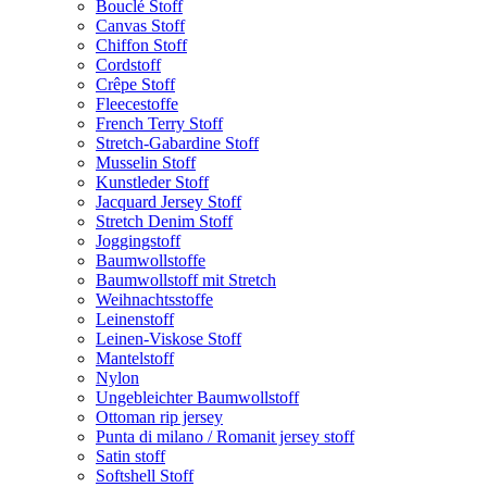
Bouclé Stoff
Canvas Stoff
Chiffon Stoff
Cordstoff
Crêpe Stoff
Fleecestoffe
French Terry Stoff
Stretch-Gabardine Stoff
Musselin Stoff
Kunstleder Stoff
Jacquard Jersey Stoff
Stretch Denim Stoff
Joggingstoff
Baumwollstoffe
Baumwollstoff mit Stretch
Weihnachtsstoffe
Leinenstoff
Leinen-Viskose Stoff
Mantelstoff
Nylon
Ungebleichter Baumwollstoff
Ottoman rip jersey
Punta di milano / Romanit jersey stoff
Satin stoff
Softshell Stoff