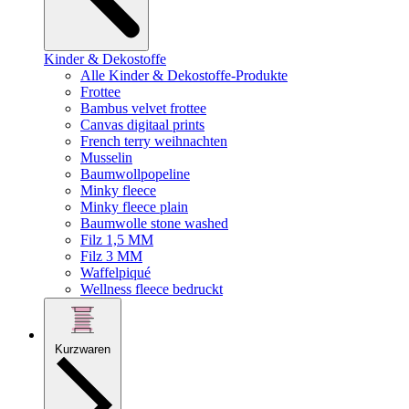
Kinder & Dekostoffe
Alle Kinder & Dekostoffe-Produkte
Frottee
Bambus velvet frottee
Canvas digitaal prints
French terry weihnachten
Musselin
Baumwollpopeline
Minky fleece
Minky fleece plain
Baumwolle stone washed
Filz 1,5 MM
Filz 3 MM
Waffelpiqué
Wellness fleece bedruckt
Kurzwaren