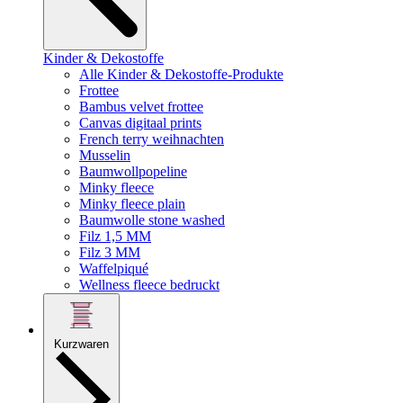
Kinder & Dekostoffe
Alle Kinder & Dekostoffe-Produkte
Frottee
Bambus velvet frottee
Canvas digitaal prints
French terry weihnachten
Musselin
Baumwollpopeline
Minky fleece
Minky fleece plain
Baumwolle stone washed
Filz 1,5 MM
Filz 3 MM
Waffelpiqué
Wellness fleece bedruckt
Kurzwaren