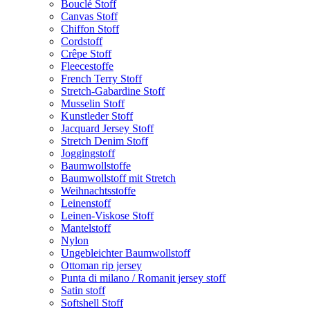
Bouclé Stoff
Canvas Stoff
Chiffon Stoff
Cordstoff
Crêpe Stoff
Fleecestoffe
French Terry Stoff
Stretch-Gabardine Stoff
Musselin Stoff
Kunstleder Stoff
Jacquard Jersey Stoff
Stretch Denim Stoff
Joggingstoff
Baumwollstoffe
Baumwollstoff mit Stretch
Weihnachtsstoffe
Leinenstoff
Leinen-Viskose Stoff
Mantelstoff
Nylon
Ungebleichter Baumwollstoff
Ottoman rip jersey
Punta di milano / Romanit jersey stoff
Satin stoff
Softshell Stoff