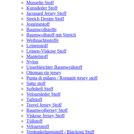
Musselin Stoff
Kunstleder Stoff
Jacquard Jersey Stoff
Stretch Denim Stoff
Joggingstoff
Baumwollstoffe
Baumwollstoff mit Stretch
Weihnachtsstoffe
Leinenstoff
Leinen-Viskose Stoff
Mantelstoff
Nylon
Ungebleichter Baumwollstoff
Ottoman rip jersey
Punta di milano / Romanit jersey stoff
Satin stoff
Softshell Stoff
Veloursleder Stoff
Taftstoff
Travel Jersey Stoff
Baumwolljersey Stoff
Viskose Jersey Stoff
Tüllstoff
Veloursstoff
Verdunkelungsstoff / Blackout Stoff