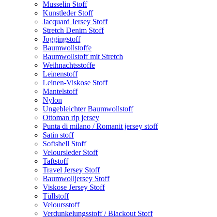
Musselin Stoff
Kunstleder Stoff
Jacquard Jersey Stoff
Stretch Denim Stoff
Joggingstoff
Baumwollstoffe
Baumwollstoff mit Stretch
Weihnachtsstoffe
Leinenstoff
Leinen-Viskose Stoff
Mantelstoff
Nylon
Ungebleichter Baumwollstoff
Ottoman rip jersey
Punta di milano / Romanit jersey stoff
Satin stoff
Softshell Stoff
Veloursleder Stoff
Taftstoff
Travel Jersey Stoff
Baumwolljersey Stoff
Viskose Jersey Stoff
Tüllstoff
Veloursstoff
Verdunkelungsstoff / Blackout Stoff